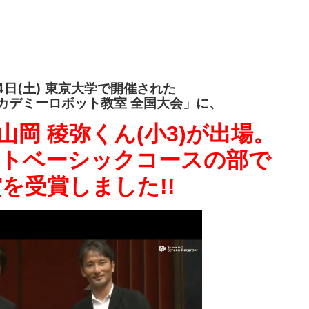
4日(土)
東京大学で開催された
アカデミーロボット教室
全国大会」に、
山岡 稜弥くん(小3)が出場。
トベーシックコースの部で
を受賞しました!!