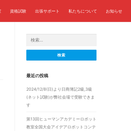
室
資格試験
出張サポート
私たちについて
お知らせ
検索:
最近の投稿
2024/12/8(日)より日商簿記2級,3級
(ネット試験)が弊社会場で受験できま
す
第13回ヒューマンアカデミーロボット
教室全国大会アイデアロボットコンテ