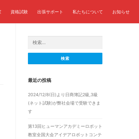
室
資格試験
出張サポート
私たちについて
お知らせ
検索:
最近の投稿
2024/12/8(日)より日商簿記2級,3級
(ネット試験)が弊社会場で受験できま
す
第13回ヒューマンアカデミーロボット
教室全国大会アイデアロボットコンテ