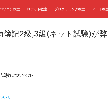
パソコン教室
ロボット教室
プログラミング教室
アート教
り日商簿記2級,3級(ネット試験)が弊
ト試験について≫
ついて