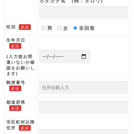
カタカナ名 (例：タロウ)
性別
必須
男
女
非回答
生年月日
必須
(入力後お間
違いないか確
認をお願いし
ます)
郵便番号
必須
都道府県
必須
市区町村以降
住所
必須