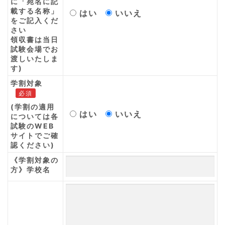
に「宛名に記
載する名称」
はい
いいえ
をご記入くだ
さい
領収書は当日
試験会場でお
渡しいたしま
す)
学割対象
必須
(学割の適用
はい
いいえ
については各
試験のWEB
サイトでご確
認ください)
《学割対象の
方》学校名